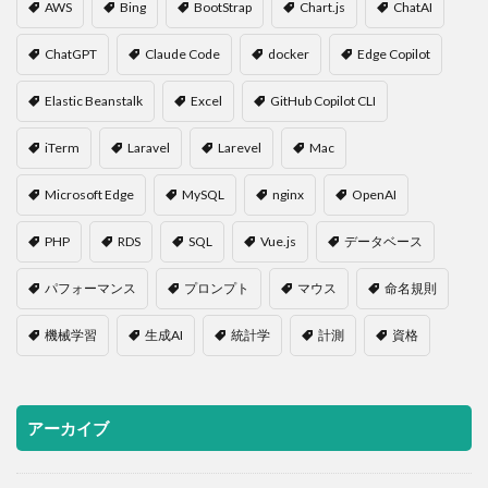
AWS
Bing
BootStrap
Chart.js
ChatAI
ChatGPT
Claude Code
docker
Edge Copilot
Elastic Beanstalk
Excel
GitHub Copilot CLI
iTerm
Laravel
Larevel
Mac
Microsoft Edge
MySQL
nginx
OpenAI
PHP
RDS
SQL
Vue.js
データベース
パフォーマンス
プロンプト
マウス
命名規則
機械学習
生成AI
統計学
計測
資格
アーカイブ