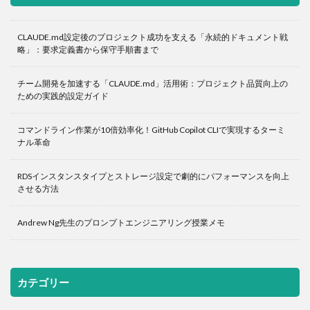
CLAUDE.md設定後のプロジェクト成功を支える「永続的ドキュメント戦
略」：要求定義書から保守手順書まで
チーム開発を加速する「CLAUDE.md」活用術：プロジェクト品質向上の
ための実践的設定ガイド
コマンドライン作業が10倍効率化！GitHub Copilot CLIで実現するターミ
ナル革命
RDSインスタンスタイプとストレージ設定で劇的にパフォーマンスを向上
させる方法
Andrew Ng先生のプロンプトエンジニアリング授業メモ
カテゴリー