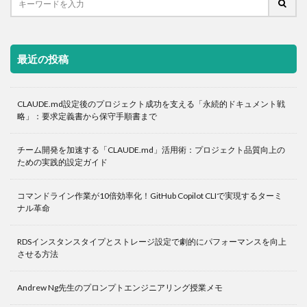
最近の投稿
CLAUDE.md設定後のプロジェクト成功を支える「永続的ドキュメント戦
略」：要求定義書から保守手順書まで
チーム開発を加速する「CLAUDE.md」活用術：プロジェクト品質向上の
ための実践的設定ガイド
コマンドライン作業が10倍効率化！GitHub Copilot CLIで実現するターミ
ナル革命
RDSインスタンスタイプとストレージ設定で劇的にパフォーマンスを向上
させる方法
Andrew Ng先生のプロンプトエンジニアリング授業メモ