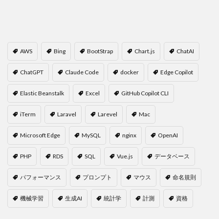
AWS
Bing
BootStrap
Chart.js
ChatAI
ChatGPT
Claude Code
docker
Edge Copilot
Elastic Beanstalk
Excel
GitHub Copilot CLI
iTerm
Laravel
Larevel
Mac
Microsoft Edge
MySQL
nginx
OpenAI
PHP
RDS
SQL
Vue.js
データベース
パフォーマンス
プロンプト
マウス
命名規則
機械学習
生成AI
統計学
計測
資格