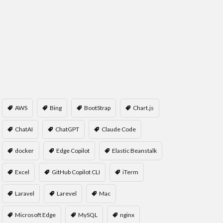
AWS
Bing
BootStrap
Chart.js
ChatAI
ChatGPT
Claude Code
docker
Edge Copilot
Elastic Beanstalk
Excel
GitHub Copilot CLI
iTerm
Laravel
Larevel
Mac
Microsoft Edge
MySQL
nginx