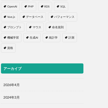
OpenAI
PHP
RDS
SQL
Vue.js
データベース
パフォーマンス
プロンプト
マウス
命名規則
機械学習
生成AI
統計学
計測
資格
アーカイブ
2026年4月
2024年3月