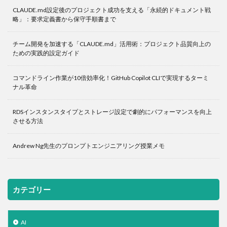
CLAUDE.md設定後のプロジェクト成功を支える「永続的ドキュメント戦
略」：要求定義書から保守手順書まで
チーム開発を加速する「CLAUDE.md」活用術：プロジェクト品質向上の
ための実践的設定ガイド
コマンドライン作業が10倍効率化！GitHub Copilot CLIで実現するターミ
ナル革命
RDSインスタンスタイプとストレージ設定で劇的にパフォーマンスを向上
させる方法
Andrew Ng先生のプロンプトエンジニアリング授業メモ
カテゴリー
AI