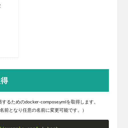
定
取得
るためのdocker-compose.ymlを取得します。
ョンの名前となり任意の名前に変更可能です。）