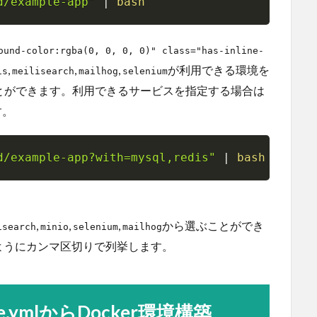
d/example-app"
|
bash
Copy
ound-color:rgba(0, 0, 0, 0)" class="has-inline-
,
,
,
が利用できる環境を
is
meilisearch
mailhog
selenium
取得することができます。利用できるサービスを指定する場合は
す。
d/example-app?with=mysql,redis"
|
bash
Copy
,
,
,
から選ぶことができ
isearch
minio
selenium
mailhog
ようにカンマ区切りで列挙します。
se.ymlからDocker環境構築