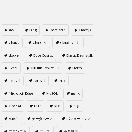
AWS
Bing
BootStrap
Chart.js
ChatAI
ChatGPT
Claude Code
docker
Edge Copilot
Elastic Beanstalk
Excel
GitHub Copilot CLI
iTerm
Laravel
Larevel
Mac
Microsoft Edge
MySQL
nginx
OpenAI
PHP
RDS
SQL
Vue.js
データベース
パフォーマンス
プロンプト
マウス
命名規則