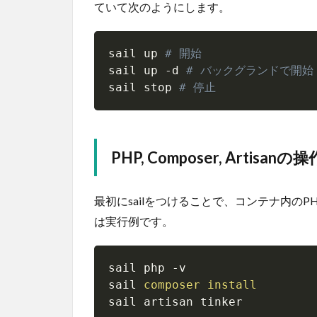
ていて次のようにします。
sail up 
# 開始 
sail up 
-d
# バックグランドで開始
sail stop 
# 停止
PHP, Composer, Artisanの操
最初にsailをつけることで、コンテナ内のPHPや
は実行例です。
sail php 
-v
sail 
composer
install
sail artisan tinker