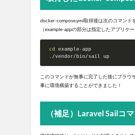
docker-compose.yml取得後は次のコ
（example-appの部分は指定したアプリ
cd
 example-app

 ./vendor/bin/sail up
このコマンドが無事に完了した後にブラウ
事に環境構築することができました！
（補足）Laravel Sailコ