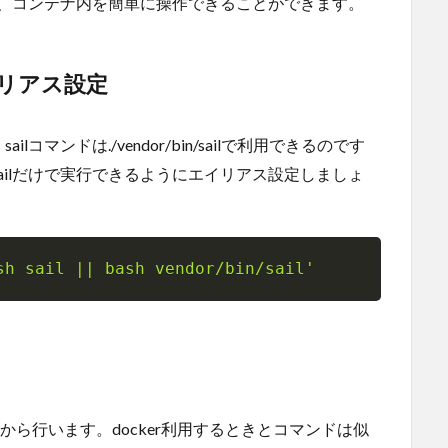
とで、コンテナ内を簡単に操作できることができます。
イリアス設定
マンドは./vendor/bin/sailで利用できるのです
ailだけで実行できるようにエイリアス設定しましょ
sh sail || bash vendor/bin/sail'
Copy
ンドから行います。docker利用するときとコマンドは似