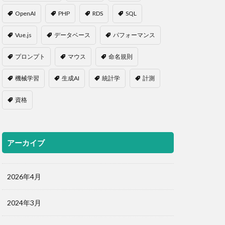
OpenAI
PHP
RDS
SQL
Vue.js
データベース
パフォーマンス
プロンプト
マウス
命名規則
機械学習
生成AI
統計学
計測
資格
アーカイブ
2026年4月
2024年3月