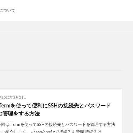
について
2022年2月21日
iTermを使って便利にSSHの接続先とパスワード
の管理をする方法
今回はiTermを使ってSSHの接続先とパスワードを管理する方法
をご紹介します。 ~/.ssh/configで接続先を管理 接続先は