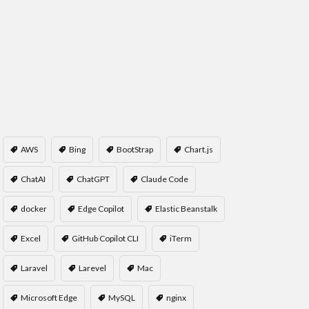
AWS
Bing
BootStrap
Chart.js
ChatAI
ChatGPT
Claude Code
docker
Edge Copilot
Elastic Beanstalk
Excel
GitHub Copilot CLI
iTerm
Laravel
Larevel
Mac
Microsoft Edge
MySQL
nginx