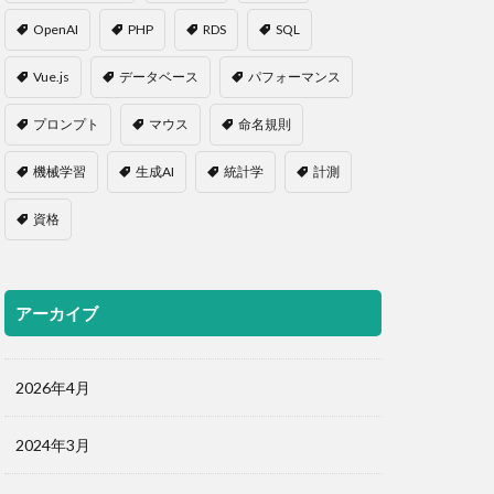
OpenAI
PHP
RDS
SQL
Vue.js
データベース
パフォーマンス
プロンプト
マウス
命名規則
機械学習
生成AI
統計学
計測
資格
アーカイブ
2026年4月
2024年3月