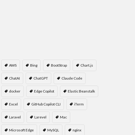
AWS
Bing
BootStrap
Chart.js
ChatAI
ChatGPT
Claude Code
docker
Edge Copilot
Elastic Beanstalk
Excel
GitHub Copilot CLI
iTerm
Laravel
Larevel
Mac
Microsoft Edge
MySQL
nginx