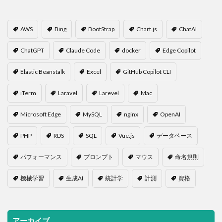
AWS
Bing
BootStrap
Chart.js
ChatAI
ChatGPT
Claude Code
docker
Edge Copilot
Elastic Beanstalk
Excel
GitHub Copilot CLI
iTerm
Laravel
Larevel
Mac
Microsoft Edge
MySQL
nginx
OpenAI
PHP
RDS
SQL
Vue.js
データベース
パフォーマンス
プロンプト
マウス
命名規則
機械学習
生成AI
統計学
計測
資格
アーカイブ