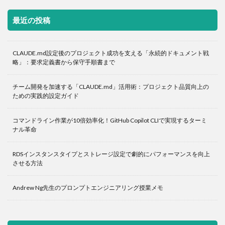
最近の投稿
CLAUDE.md設定後のプロジェクト成功を支える「永続的ドキュメント戦
略」：要求定義書から保守手順書まで
チーム開発を加速する「CLAUDE.md」活用術：プロジェクト品質向上の
ための実践的設定ガイド
コマンドライン作業が10倍効率化！GitHub Copilot CLIで実現するターミ
ナル革命
RDSインスタンスタイプとストレージ設定で劇的にパフォーマンスを向上
させる方法
Andrew Ng先生のプロンプトエンジニアリング授業メモ