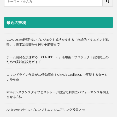
最近の投稿
CLAUDE.md設定後のプロジェクト成功を支える「永続的ドキュメント戦
略」：要求定義書から保守手順書まで
チーム開発を加速する「CLAUDE.md」活用術：プロジェクト品質向上の
ための実践的設定ガイド
コマンドライン作業が10倍効率化！GitHub Copilot CLIで実現するターミ
ナル革命
RDSインスタンスタイプとストレージ設定で劇的にパフォーマンスを向上
させる方法
Andrew Ng先生のプロンプトエンジニアリング授業メモ