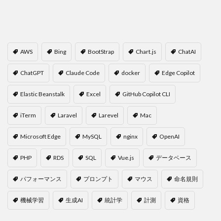
AWS
Bing
BootStrap
Chart.js
ChatAI
ChatGPT
Claude Code
docker
Edge Copilot
Elastic Beanstalk
Excel
GitHub Copilot CLI
iTerm
Laravel
Larevel
Mac
Microsoft Edge
MySQL
nginx
OpenAI
PHP
RDS
SQL
Vue.js
データベース
パフォーマンス
プロンプト
マウス
命名規則
機械学習
生成AI
統計学
計測
資格