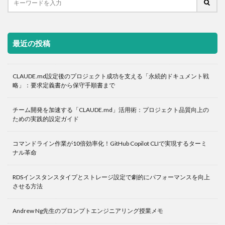
最近の投稿
CLAUDE.md設定後のプロジェクト成功を支える「永続的ドキュメント戦
略」：要求定義書から保守手順書まで
チーム開発を加速する「CLAUDE.md」活用術：プロジェクト品質向上の
ための実践的設定ガイド
コマンドライン作業が10倍効率化！GitHub Copilot CLIで実現するターミ
ナル革命
RDSインスタンスタイプとストレージ設定で劇的にパフォーマンスを向上
させる方法
Andrew Ng先生のプロンプトエンジニアリング授業メモ