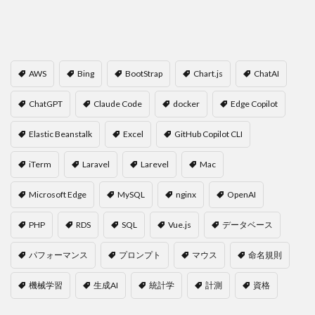
AWS
Bing
BootStrap
Chart.js
ChatAI
ChatGPT
Claude Code
docker
Edge Copilot
Elastic Beanstalk
Excel
GitHub Copilot CLI
iTerm
Laravel
Larevel
Mac
Microsoft Edge
MySQL
nginx
OpenAI
PHP
RDS
SQL
Vue.js
データベース
パフォーマンス
プロンプト
マウス
命名規則
機械学習
生成AI
統計学
計測
資格