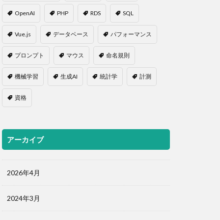
OpenAI
PHP
RDS
SQL
Vue.js
データベース
パフォーマンス
プロンプト
マウス
命名規則
機械学習
生成AI
統計学
計測
資格
アーカイブ
2026年4月
2024年3月