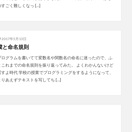
のすごく難しくなっ […]
2017年5月13日
僕と命名規則
プログラムを書いてて変数名や関数名の命名に迷ったので、ふ
とこれまでの命名規則を振り返ってみた。 よくわかんないけど
写すよ時代 学校の授業でプログラミングをするようになって、
とりあえずテキストを写してち […]