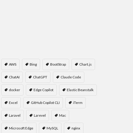
AWS
Bing
BootStrap
Chart.js
ChatAI
ChatGPT
Claude Code
docker
Edge Copilot
Elastic Beanstalk
Excel
GitHub Copilot CLI
iTerm
Laravel
Larevel
Mac
Microsoft Edge
MySQL
nginx